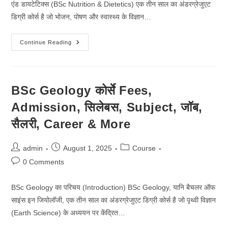
एंड डायटेटिक्स (BSc Nutrition & Dietetics) एक तीन साल का अंडरग्रेजुएट
डिग्री कोर्स है जो भोजन, पोषण और स्वास्थ्य के विज्ञान…
BSc
Continue Reading
Nutrition
&
Dietetics
कोर्से
Fees,
Admission,
BSc Geology कोर्से Fees,
सिलेबस,
Subject,
Admission, सिलेबस, Subject, जॉब,
जॉब,
सैलरी,
Career
सैलरी, Career & More
&
More
Post
Post
Post
admin
August 1, 2025
Course
author:
published:
category:
Post
0 Comments
comments:
BSc Geology का परिचय (Introduction) BSc Geology, यानि बैचलर ऑफ
साइंस इन जियोलॉजी, एक तीन साल का अंडरग्रेजुएट डिग्री कोर्स है जो पृथ्वी विज्ञान
(Earth Science) के अध्ययन पर केंद्रित…