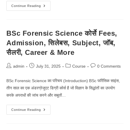
BSc
Continue Reading
Animation
कोर्से
Fees,
Admission,
सिलेबस,
Subject,
BSc Forensic Science कोर्से Fees,
जॉब,
सैलरी,
Admission, सिलेबस, Subject, जॉब,
Career
&
More
सैलरी, Career & More
Post
Post
Post
Post
admin
July 31, 2025
Course
0 Comments
author:
published:
category:
comments:
BSc Forensic Science का परिचय (Introduction) BSc फॉरेंसिक साइंस,
तीन साल का एक अंडरग्रेजुएट डिग्री कोर्स है जो विज्ञान के सिद्धांतों का उपयोग
करके अपराधों की जांच करने और सबूतों…
BSc
Continue Reading
Forensic
Science
कोर्से
Fees,