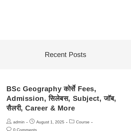
Recent Posts
BSc Geography कोर्से Fees,
Admission, सिलेबस, Subject, जॉब,
सैलरी, Career & More
Post
Post
Post
admin
August 1, 2025
Course
author:
published:
category:
Post
0 Comments