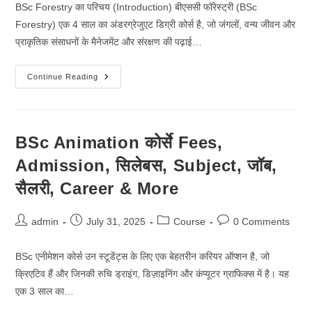
BSc Forestry का परिचय (Introduction) बीएससी फॉरेस्ट्री (BSc
Forestry) एक 4 साल का अंडरग्रेजुएट डिग्री कोर्स है, जो जंगलों, वन्य जीवन और
प्राकृतिक संसाधनों के मैनेजमेंट और संरक्षण की पढ़ाई…
BSc
Continue Reading
Forestry
कोर्से
Fees,
Admission,
सिलेबस,
Subject,
BSc Animation कोर्से Fees,
जॉब,
सैलरी,
Admission, सिलेबस, Subject, जॉब,
Career
&
More
सैलरी, Career & More
Post
Post
Post
Post
admin
July 31, 2025
Course
0 Comments
author:
published:
category:
comments:
BSc एनीमेशन कोर्स उन स्टूडेंट्स के लिए एक बेहतरीन करियर ऑप्शन है, जो
क्रिएटिव हैं और जिनकी रुचि ड्राइंग, डिज़ाइनिंग और कंप्यूटर ग्राफिक्स में है। यह
एक 3 साल का…