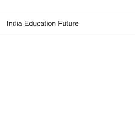
Skip
to
content
India Education Future