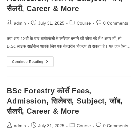
&
More
सैलरी, Career & More
Post
Post
Post
Post
admin
July 31, 2025
Course
0 Comments
author:
published:
category:
comments:
क्या आप 12वीं के बाद बायोलॉजी में करियर बनाने की सोच रहे हैं? अगर हाँ, तो
B.Sc लाइफ साइंसेज आपके लिए एक बेहतरीन विकल्प हो सकता है। यह एक ऐसा…
BSc
Continue Reading
Life
Sciences
कोर्से
Fees,
Admission,
सिलेबस,
BSc Forestry कोर्से Fees,
Subject,
जॉब,
Admission, सिलेबस, Subject, जॉब,
सैलरी,
Career
&
सैलरी, Career & More
More
Post
Post
Post
Post
admin
July 31, 2025
Course
0 Comments
author:
published:
category:
comments: