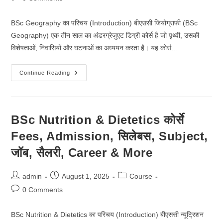
comments:
BSc Geography का परिचय (Introduction) बीएससी जियोग्राफी (BSc
Geography) एक तीन साल का अंडरग्रेजुएट डिग्री कोर्स है जो पृथ्वी, उसकी
विशेषताओं, निवासियों और घटनाओं का अध्ययन करता है। यह कोर्स…
BSc
Continue Reading
Geography
कोर्से
Fees,
Admission,
सिलेबस,
Subject,
BSc Nutrition & Dietetics कोर्से
जॉब,
सैलरी,
Fees, Admission, सिलेबस, Subject,
Career
&
More
जॉब, सैलरी, Career & More
Post
Post
Post
admin
August 1, 2025
Course
author:
published:
category:
Post
0 Comments
comments:
BSc Nutrition & Dietetics का परिचय (Introduction) बीएससी न्यूट्रिशन