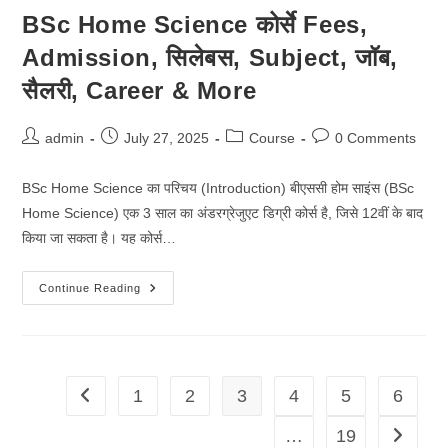
Admission,
सिलेबस,
BSc Home Science कोर्से Fees,
Subject,
जॉब,
Admission, सिलेबस, Subject, जॉब,
सैलरी,
Career
&
सैलरी, Career & More
More
Post
Post
Post
Post
admin
July 27, 2025
Course
0 Comments
author:
published:
category:
comments:
BSc Home Science का परिचय (Introduction) बीएससी होम साइंस (BSc
Home Science) एक 3 साल का अंडरग्रेजुएट डिग्री कोर्स है, जिसे 12वीं के बाद
किया जा सकता है। यह कोर्स…
BSc
Continue Reading
Home
Science
कोर्से
Fees,
Admission,
सिलेबस,
Subject,
1
2
3
4
5
6
Go to the previous page
जॉब,
सैलरी,
Career
…
19
Go to th
&