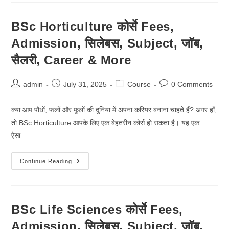
Fees,
Admission,
सिलेबस,
BSc Horticulture कोर्से Fees,
Subject,
जॉब,
Admission, सिलेबस, Subject, जॉब,
सैलरी,
Career
&
सैलरी, Career & More
More
Post
Post
Post
Post
admin
July 31, 2025
Course
0 Comments
author:
published:
category:
comments:
क्या आप पौधों, फलों और फूलों की दुनिया में अपना करियर बनाना चाहते हैं? अगर हाँ,
तो BSc Horticulture आपके लिए एक बेहतरीन कोर्स हो सकता है। यह एक
ऐसा…
BSc
Continue Reading
Horticulture
कोर्से
Fees,
Admission,
सिलेबस,
Subject,
BSc Life Sciences कोर्से Fees,
जॉब,
सैलरी,
Admission, सिलेबस, Subject, जॉब,
Career