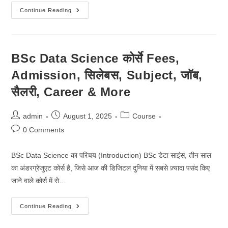
BSc
Continue Reading
Geology
कोर्से
Fees,
Admission,
सिलेबस,
Subject,
BSc Data Science कोर्से Fees,
जॉब,
सैलरी,
Admission, सिलेबस, Subject, जॉब,
Career
&
More
सैलरी, Career & More
Post
Post
Post
admin
August 1, 2025
Course
author:
published:
category:
Post
0 Comments
comments:
BSc Data Science का परिचय (Introduction) BSc डेटा साइंस, तीन साल
का अंडरग्रेजुएट कोर्स है, जिसे आज की डिजिटल दुनिया में सबसे ज़्यादा पसंद किए
जाने वाले कोर्स में से…
BSc
Continue Reading
Data
Science
कोर्से