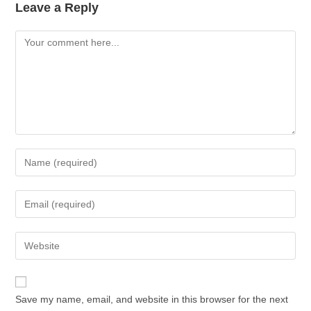
Leave a Reply
Comment
Enter
your
name
Enter
or
your
username
email
Enter
to
address
your
comment
to
website
comment
URL
Save my name, email, and website in this browser for the next
(optional)