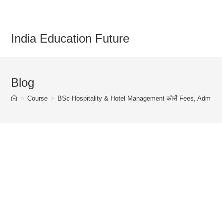
Skip
to
content
India Education Future
Blog
>
Course
>
BSc Hospitality & Hotel Management कोर्से Fees, Admissio