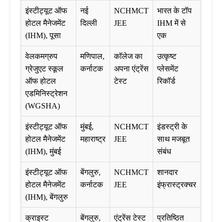
इंस्टीट्यूट ऑफ
नई
NCHMCT
भारत के टॉप
होटल मैनेजमेंट
दिल्ली
JEE
IHM में से
(IHM), पूसा
एक
वेलकमग्रुप
मणिपाल,
कॉलेज का
उत्कृष्ट
ग्रेजुएट स्कूल
कर्नाटक
अपना एंट्रेंस
प्लेसमेंट
ऑफ होटल
टेस्ट
रिकॉर्ड
एडमिनिस्ट्रेशन
(WGSHA)
इंस्टीट्यूट ऑफ
मुंबई,
NCHMCT
इंडस्ट्री के
होटल मैनेजमेंट
महाराष्ट्र
JEE
साथ मजबूत
(IHM), मुंबई
संबंध
इंस्टीट्यूट ऑफ
बेंगलुरु,
NCHMCT
शानदार
होटल मैनेजमेंट
कर्नाटक
JEE
इंफ्रास्ट्रक्चर
(IHM), बेंगलुरु
क्राइस्ट
बेंगलुरु,
एंट्रेंस टेस्ट
प्रतिष्ठित