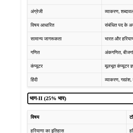
अंग्रेजी
व्याकरण, शब्दाव
विषय आधारित
संबंधित पद के अन
सामान्य जागरूकता
भारत और हरियाण
गणित
अंकगणित, बीजगण
कंप्यूटर
मूलभूत कंप्यूटर ज्
हिंदी
व्याकरण, गद्यांश
भाग-II (25% भार)
विषय
ट
हरियाणा का इतिहास
ह