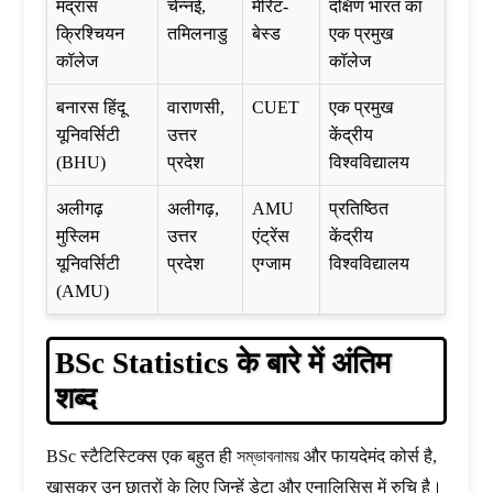
मद्रास
चेन्नई,
मेरिट-
दक्षिण भारत का
क्रिश्चियन
तमिलनाडु
बेस्ड
एक प्रमुख
कॉलेज
कॉलेज
बनारस हिंदू
वाराणसी,
CUET
एक प्रमुख
यूनिवर्सिटी
उत्तर
केंद्रीय
(BHU)
प्रदेश
विश्वविद्यालय
अलीगढ़
अलीगढ़,
AMU
प्रतिष्ठित
मुस्लिम
उत्तर
एंट्रेंस
केंद्रीय
यूनिवर्सिटी
प्रदेश
एग्जाम
विश्वविद्यालय
(AMU)
BSc Statistics के बारे में अंतिम
शब्द
BSc स्टैटिस्टिक्स एक बहुत ही সম্ভাবনাময় और फायदेमंद कोर्स है,
खासकर उन छात्रों के लिए जिन्हें डेटा और एनालिसिस में रुचि है।